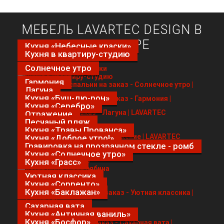
МЕБЕЛЬ LAVARTEC DESIGN В
ИНТЕРЬЕРЕ
Кухня «Небесные краски»
Кухня в квартиру-студию
Солнечное утро
Гармония
Лагуна
Кухня «Буш-дю-рон»
Кухня «Серебро»
Отражение
Песчаный пляж
Кухня «Травы Прованса»
Кухня «Доброе утро!»
Гравировка на прозрачном стекле - ромб
Кухня «Солнечное утро»
Кухня «Грасс»
Уютная классика
Кухня «Сорренто»
Кухня «Баклажан»
Сахарная вата
Кухня «Античная ваниль»
Кухня «Босфор»