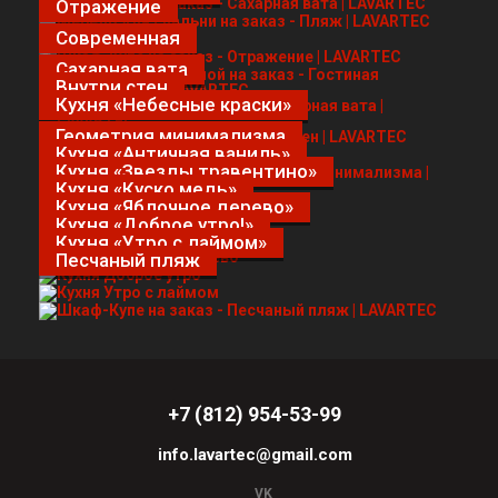
Отражение
Современная
Сахарная вата
Внутри стен
Кухня «Небесные краски»
Геометрия минимализма
Кухня «Античная ваниль»
Кухня «Звезды травентино»
Кухня «Куско медь»
Кухня «Яблочное дерево»
Кухня «Доброе утро!»
Кухня «Утро с лаймом»
Песчаный пляж
+7 (812) 954-53-99
info.lavartec@gmail.com
VK