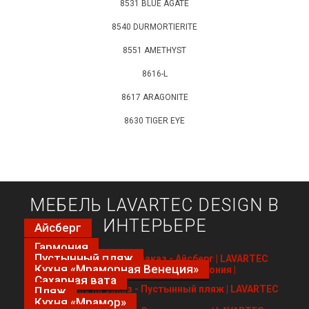
8531 BLUE AGATE
8540 DURMORTIERITE
8551 AMETHYST
8616-L
8617 ARAGONITE
8630 TIGER EYE
МЕБЕЛЬ LAVARTEC DESIGN В
ИНТЕРЬЕРЕ
Айсберг
Гармония
Пустынный пляж
Кухня «Мраморная Венеция»
Сахарная вата
Пляж
Кухня «Мрамор»