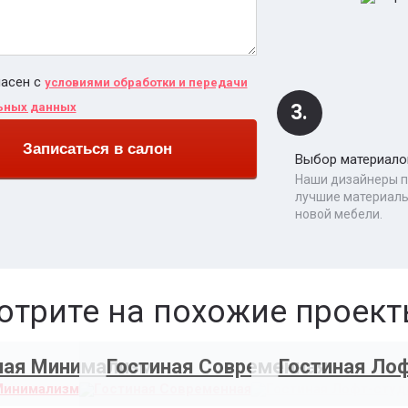
ласен с
условиями обработки и передачи
ьных данных
3.
Записаться в салон
Выбор материало
Наши дизайнеры 
лучшие материалы
новой мебели.
трите на похожие проек
ная Минимализм
Гостиная Современная
Гостиная Ло