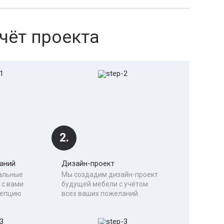
чёт проекта
2.
аний
Дизайн-проект
альные
Мы создадим дизайн-проект
 с вами
будущей мебели с учётом
цепцию
всех ваших пожеланий.