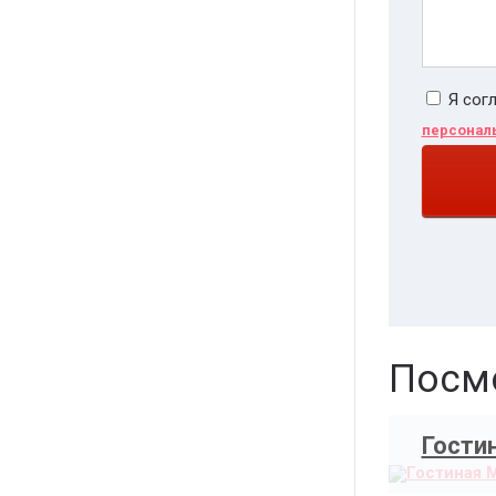
Я сог
персонал
Посмо
Гости