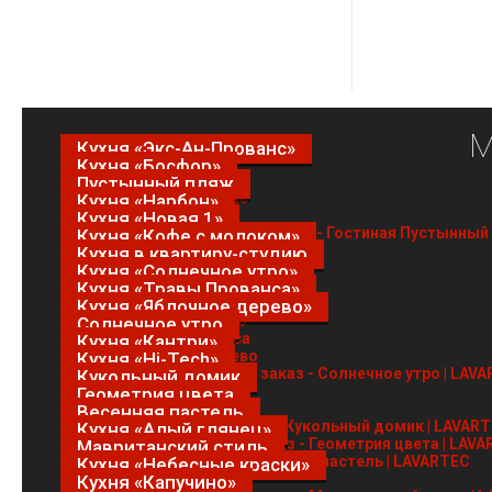
М
Кухня «Экс-Ан-Прованс»
Кухня «Босфор»
Пустынный пляж
Кухня «Нарбон»
Кухня «Новая 1»
Кухня «Кофе с молоком»
Кухня в квартиру-студию
Кухня «Солнечное утро»
Кухня «Травы Прованса»
Кухня «Яблочное дерево»
Солнечное утро
Кухня «Кантри»
Кухня «Hi-Tech»
Кукольный домик
Геометрия цвета
Весенняя пастель
Кухня «Алый глянец»
Мавританский стиль
Кухня «Небесные краски»
Кухня «Капучино»