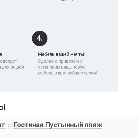
4.
в
Мебель вашей мечты!
подберут
Сделаем, привезем и
 для вашей
установим вашу новую
мебель в кратчайшие сроки!
ты
фт-студия
Гостиная Пустынный пляж