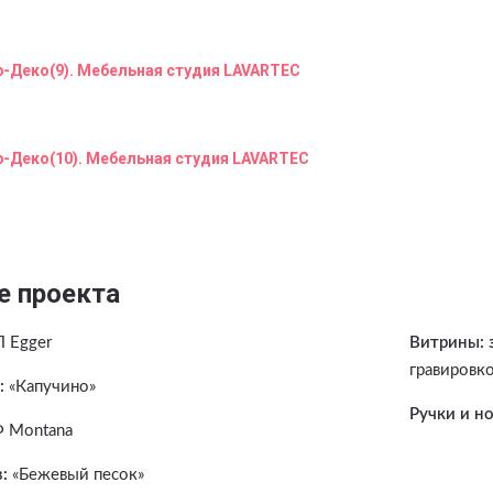
е проекта
 Egger
Витрины: 
гравировко
:
«Капучино»
Ручки и н
 Montana
:
«Бежевый песок»