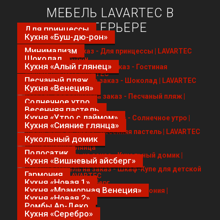
МЕБЕЛЬ LAVARTEC В
ИНТЕРЬЕРЕ
Для принцессы
Кухня «Буш-дю-рон»
Минимализм
Шоколад
Кухня «Алый глянец»
Песчаный пляж
Кухня «Венеция»
Солнечное утро
Весенняя пастель
Кухня «Утро с лаймом»
Кухня «Сияние глянца»
Кукольный домик
Полосатик
Кухня «Вишневый айсберг»
Гармония
Кухня «Новая 1»
Кухня «Мраморная Венеция»
Кухня «Новая 2»
Ромбы Ар-Деко
Кухня «Серебро»