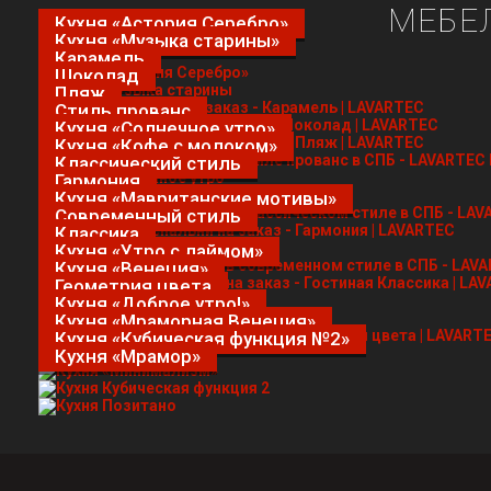
МЕБЕЛ
Кухня «Астория Серебро»
Кухня «Музыка старины»
Карамель
Шоколад
Пляж
Стиль прованс
Кухня «Солнечное утро»
Кухня «Кофе с молоком»
Классический стиль
Гармония
Кухня «Мавританские мотивы»
Современный стиль
Классика
Кухня «Утро с лаймом»
Кухня «Венеция»
Геометрия цвета
Кухня «Доброе утро!»
Кухня «Мраморная Венеция»
Кухня «Кубическая функция №2»
Кухня «Мрамор»