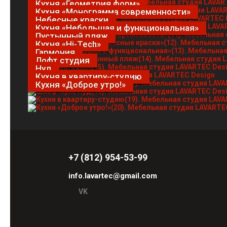
Кухня «Геометрия форм»
Кухня «Монограмма современности»
Небесные краски
Кухня «Небольшая и функциональная»
Пустынный пляж
Кухня «Hi-Tech»
Гармония
Лофт студия
Нуд
Кухня в квартиру-студию
Кухня «Доброе утро!»
+7 (812) 954-53-99
info.lavartec@gmail.com
VK