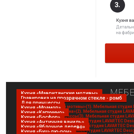
3.
Кухня в
Детальны
на фабри
МЕБЕ
Кухня «Мавританские мотивы»
Гравировка на прозрачном стекле - ромб
Для принцессы
Кухня «Мрамор»
Кухня «Капучино»
Кухня «Босфор»
Кухня «Античная ваниль»
Кухня «Яблочное дерево»
Кухня «Буш-дю-рон»