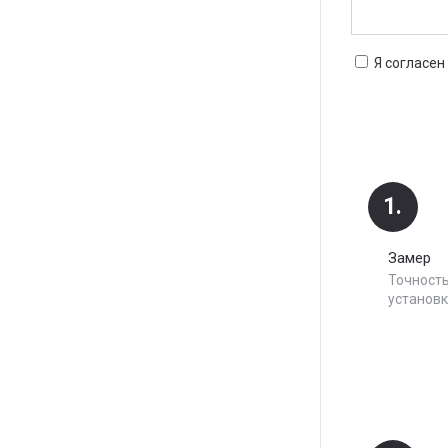
Я согласен
1.
Замер
Точность
установк