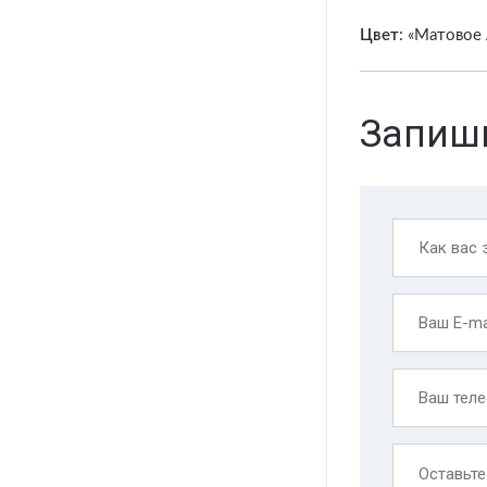
Цвет
: «Матовое
Запиши