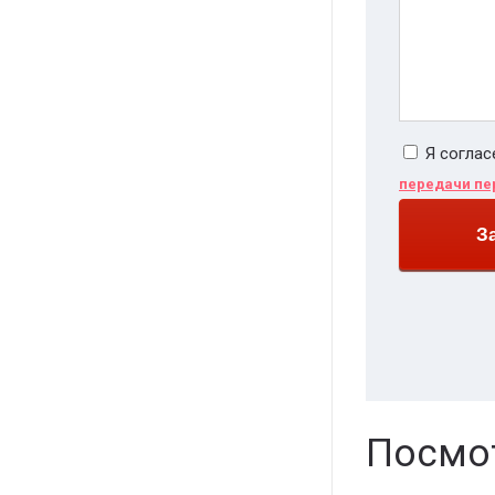
Я соглас
передачи пе
З
Посмот