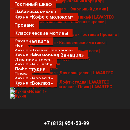
Гостиный шкаф
Небесные краски
Кухня «Кофе с молоком»
Прованс
Классические мотивы
Сахарная вата
Нуд
Кухня «Травы Прованса»
Кухня «Мраморная Венеция»
Для принцессы
Кухня «Hi-Tech»
Лофт студия
Пляж
Кухня «Новая 1»
Кухня «Воклюз»
+7 (812) 954-53-99