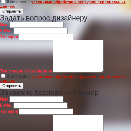
Я согласен с
условиями обработки и передачи персональных
данных
Отправить
Задать вопрос дизайнеру
Имя
E-Mail
Телефон
Текст вашего сообщения
Я согласен с
условиями обработки и передачи персональных
данных
Отправить
Закажите бесплатный замер
Имя
E-Mail
Телефон